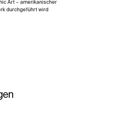
hic Art – amerikanischer
ork durchgeführt wird
gen