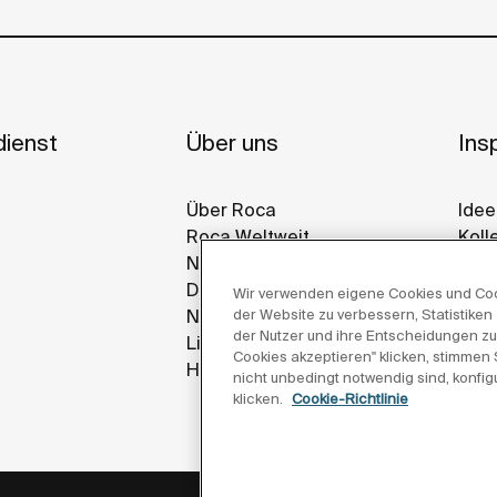
ienst
Über uns
Insp
Über Roca
Idee
Roca Weltweit
Koll
Nachhaltigkeit
Ref
Design Und Innovation
Gall
Wir verwenden eigene Cookies und Cooki
News
der Website zu verbessern, Statistiken 
der Nutzer und ihre Entscheidungen zu
Lieferanten
Cookies akzeptieren" klicken, stimmen
Hinweisgeber
nicht unbedingt notwendig sind, konfig
klicken.
Cookie-Richtlinie
Datenschutzerklär