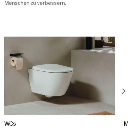
Menschen zu verbessern.
WCs
M