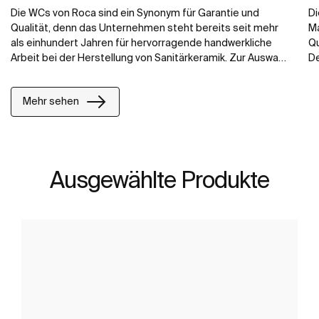
Die WCs von Roca sind ein Synonym für Garantie und
Di
Qualität, denn das Unternehmen steht bereits seit mehr
Ma
als einhundert Jahren für hervorragende handwerkliche
Qu
Arbeit bei der Herstellung von Sanitärkeramik. Zur Auswahl
De
steht eine Vielzahl verschiedener Designs: Wand-WCs,
ei
Stand-WCs und Stand-WC-Kombinationen.
St
Mehr sehen
Ausgewählte Produkte