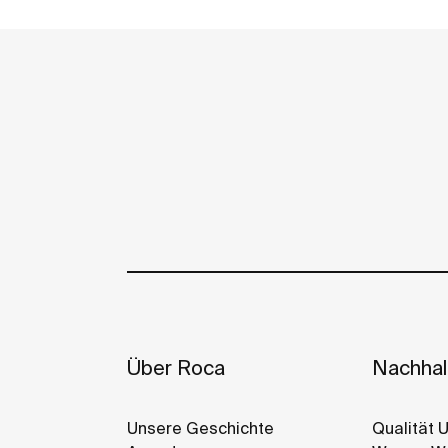
Tel.: +202 37600444 / 37600999 / 33388111
Fax: +202 37600555
Roca Sanitario, S.A. sede
secondaria
Via Leonardo da Vinci, 24 | 20080 | Cas
Anreise
Tel.: +39 02 90 016 000
Fax: +39 02 90 016 010
Über Roca
Nachhalt
Roca Bulgaria A.D
Unsere Geschichte
Qualität 