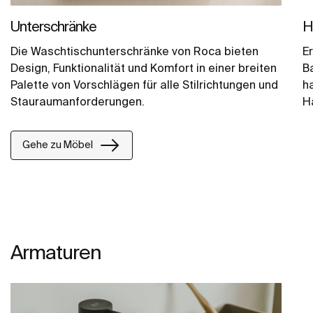
Unterschränke
H
Die Waschtischunterschränke von Roca bieten
E
Design, Funktionalität und Komfort in einer breiten
B
Palette von Vorschlägen für alle Stilrichtungen und
h
Stauraumanforderungen.
H
I
a
Gehe zu Möbel
Armaturen