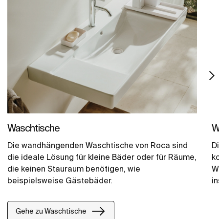
Waschtische
W
Die wandhängenden Waschtische von Roca sind
D
die ideale Lösung für kleine Bäder oder für Räume,
k
die keinen Stauraum benötigen, wie
W
beispielsweise Gästebäder.
in
Mi
Gehe zu Waschtische