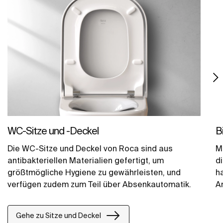
WC-Sitze und -Deckel
B
Die WC-Sitze und Deckel von Roca sind aus
M
antibakteriellen Materialien gefertigt, um
d
größtmögliche Hygiene zu gewährleisten, und
h
verfügen zudem zum Teil über Absenkautomatik.
A
v
Gehe zu Sitze und Deckel