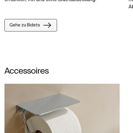
A
er
Gehe zu Bidets
Accessoires