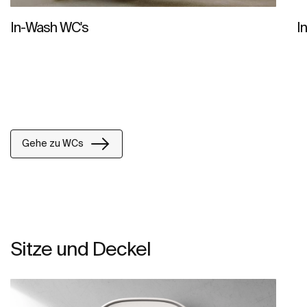
In-Wash WC's
I
Gehe zu WCs
Sitze und Deckel