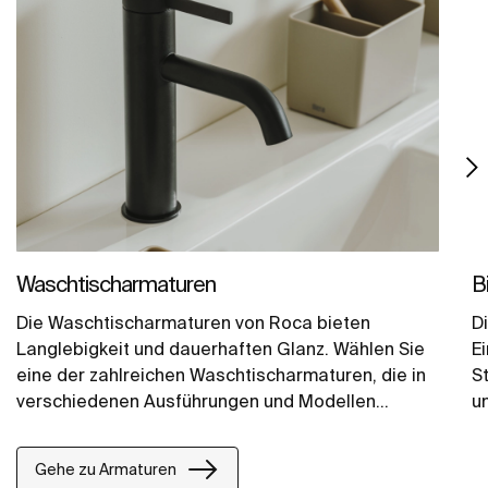
Waschtischarmaturen
B
Die Waschtischarmaturen von Roca bieten
D
Langlebigkeit und dauerhaften Glanz. Wählen Sie
E
eine der zahlreichen Waschtischarmaturen, die in
S
verschiedenen Ausführungen und Modellen
u
erhältlich sind: als Einhebel-Waschtischmischer,
elektronische Waschtischmischer oder Unterputz-
Gehe zu Armaturen
Waschtischmischer.