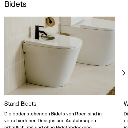
Bidets
Stand-Bidets
W
Die bodenstehenden Bidets von Roca sind in
D
verschiedenen Designs und Ausführungen
d
erhältlich, mit und ohne Bidetabdeckung.
R