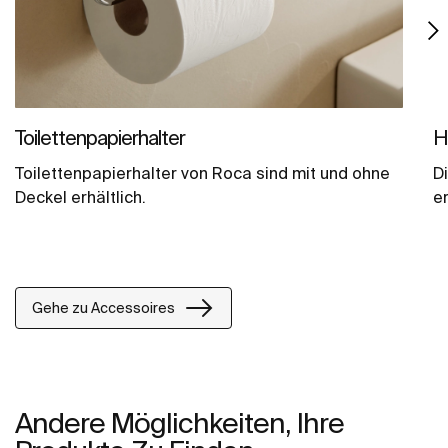
Toilettenpapierhalter
H
Toilettenpapierhalter von Roca sind mit und ohne
D
Deckel erhältlich.
e
Gehe zu Accessoires
Andere Möglichkeiten, Ihre