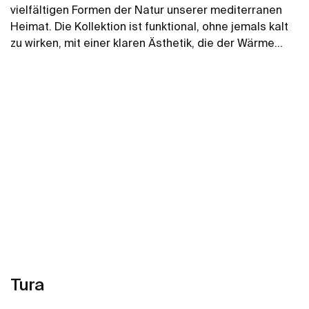
vielfältigen Formen der Natur unserer mediterranen
Heimat. Die Kollektion ist funktional, ohne jemals kalt
zu wirken, mit einer klaren Ästhetik, die der Wärme
ihrer natürlichen Umgebung folgt. Sie ist für all
Mehr zeigen
diejenigen gedacht, die die Kraft ruhiger Landschaften
genießen.
Tura