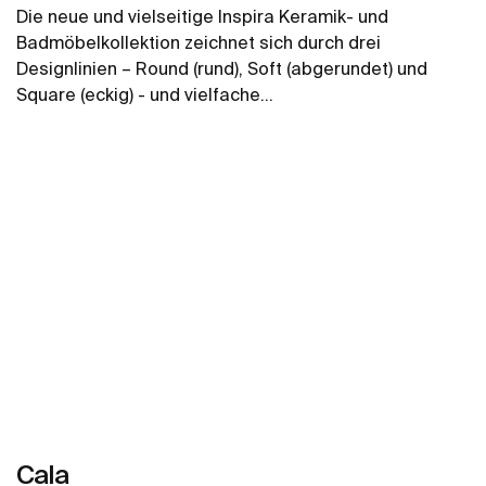
Die neue und vielseitige Inspira Keramik- und
Badmöbelkollektion zeichnet sich durch drei
Designlinien – Round (rund), Soft (abgerundet) und
Square (eckig) - und vielfache
Kombinationsmöglichkeiten aus, so dass Sie,
Mehr zeigen
unabhängig von Ihrem Stil, die Lösung finden, die Ihnen
die ideale Gestaltung Ihres Badezimmers ermöglicht.
Das Ergebnis wird immer harmonisch und
wunderschön sein.
Cala