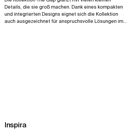
Details, die sie groß machen. Dank eines kompakten
und integrierten Designs eignet sich die Kollektion
auch ausgezeichnet für anspruchsvolle Lösungen im
Bad. Sie ist in acht Größen und vier verschiedenen
Mehr zeigen
Frontausführungen erhältlich und bietet Ihnen alle
Möglichkeiten, sich Ihr Bad ohne große Umstände
individuell zu gestalten. Senso Square ist vollständig
kompatibel mit der Armaturenkollektion Logica und
Targa.
Inspira