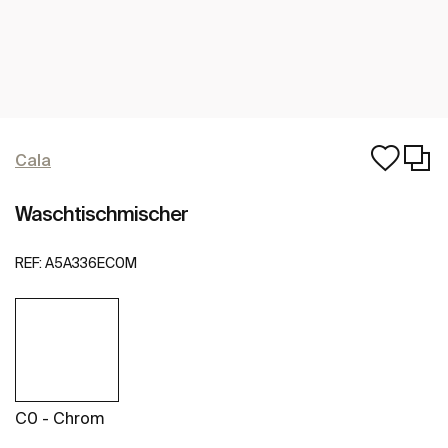
Cala
Waschtischmischer
REF:
A5A336EC0M
C0 - Chrom