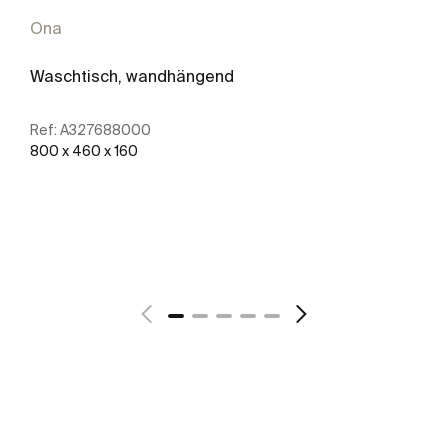
Ona
Waschtisch, wandhängend
Ref:
A327688000
800 x 460 x 160
Mehr zeigen