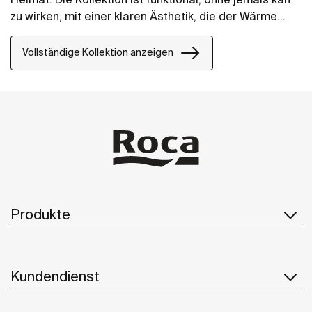
zu wirken, mit einer klaren Ästhetik, die der Wärme
ihrer natürlichen Umgebung folgt. Sie ist für all
diejenigen gedacht, die die Kraft ruhiger
Vollständige Kollektion anzeigen
Landschaften genießen.
Produkte
Kundendienst