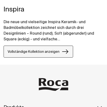
Inspira
Die neue und vielseitige Inspira Keramik- und
Badmöbelkollektion zeichnet sich durch drei
Designlinien – Round (rund), Soft (abgerundet) und
Square (eckig) - und vielfache
Kombinationsmöglichkeiten aus, so dass Sie,
unabhängig von Ihrem Stil, die Lösung finden, die
Vollständige Kollektion anzeigen
Ihnen die ideale Gestaltung Ihres Badezimmers
ermöglicht. Das Ergebnis wird immer harmonisch und
wunderschön sein.