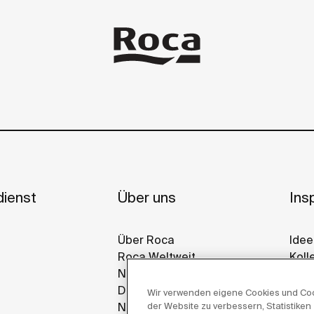
ienst
Über uns
Insp
Über Roca
Idee
Roca Weltweit
Koll
Nachhaltigkeit
Ref
Design Und Innovation
Gall
Wir verwenden eigene Cookies und Cooki
News
der Website zu verbessern, Statistiken 