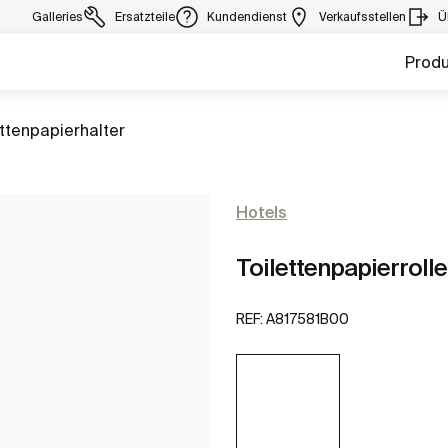
Galleries
Ersatzteile
Kundendienst
Verkaufsstellen
Ü
Prod
 zu
ettenpapierhalter
Hotels
Toilettenpapierroll
REF:
A817581B00